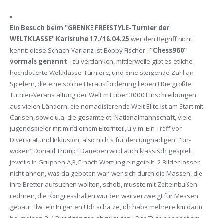
Ein Besuch beim "GRENKE FREESTYLE-Turnier der
WELTKLASSE" Karlsruhe 17./18.04.25
wer den Begriff nicht
kennt: diese Schach-Varianz ist Bobby Fischer -
"Chess960"
vormals genannt
- zu verdanken, mittlerweile gibt es etliche
hochdotierte Weltklasse-Turniere, und eine steigende Zahl an
Spielern, die eine solche Herausforderung lieben ! Die größte
Turnier-Veranstaltung der Welt mit über 3000 Einschreibungen
aus vielen Ländern, die nomadisierende Welt-Elite ist am Start mit
Carlsen, sowie u.a. die gesamte dt. Nationalmannschaft, viele
Jugendspieler mit mind.einem Elternteil, u.v.m. Ein Treff von
Diversität und Inklusion, also nichts für den ungnädigen, "un-
woken" Donald Trump ! Daneben wird auch klassisch gespielt,
jeweils in Gruppen A,B,C nach Wertung eingeteilt. 2 Bilder lassen
nicht ahnen, was da geboten war: wer sich durch die Massen, die
ihre Bretter aufsuchen wollten, schob, musste mit Zeiteinbußen
rechnen, die Kongresshallen wurden weitverzweigt für Messen
gebaut, tlw. ein Irrgarten ! Ich schätze, ich habe mehrere km darin
bei meinen 3-4 Rundgängen abgelaufen ! Das Turnier endet am