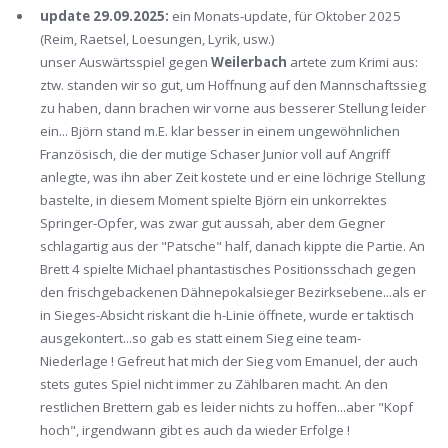
update 29.09.2025:
ein Monats-update, für Oktober 2025
(Reim, Raetsel, Loesungen, Lyrik, usw.)
unser Auswärtsspiel gegen
Weilerbach
artete zum Krimi aus:
ztw. standen wir so gut, um Hoffnung auf den Mannschaftssieg
zu haben, dann brachen wir vorne aus besserer Stellung leider
ein... Björn stand m.E. klar besser in einem ungewöhnlichen
Französisch, die der mutige Schaser Junior voll auf Angriff
anlegte, was ihn aber Zeit kostete und er eine löchrige Stellung
bastelte, in diesem Moment spielte Björn ein unkorrektes
Springer-Opfer, was zwar gut aussah, aber dem Gegner
schlagartig aus der "Patsche" half, danach kippte die Partie. An
Brett 4 spielte Michael phantastisches Positionsschach gegen
den frischgebackenen Dähnepokalsieger Bezirksebene...als er
in Sieges-Absicht riskant die h-Linie öffnete, wurde er taktisch
ausgekontert...so gab es statt einem Sieg eine team-
Niederlage ! Gefreut hat mich der Sieg vom Emanuel, der auch
stets gutes Spiel nicht immer zu Zählbaren macht. An den
restlichen Brettern gab es leider nichts zu hoffen...aber "Kopf
hoch", irgendwann gibt es auch da wieder Erfolge !