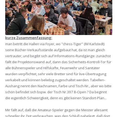
kurze Zusammenfassung:
man betritt die Hallen via Foyer, wo "chess-Tiger" (IM Karlstedt)
seine Bücher-Verkaufsstände aufgebaut hat, da ist man gleich
vertrauter, und begibt sich auf Informations-Rundgänge: zunächst
fällt die Projektionswand auf, dann das Sicherheits-Kontroll-Tor für
alle Bühnenspieler und Hilfskäfte, Feuerwehr und Sanitäter
wurden verpflichtet, sehr viele Bretter sind für live-Übertragung
verkabelt und können beliebig zugeschaltet werden. Tabellen-
Aushang nennt den Nachnamen, Farbe und Tisch-Nr., aber wo bitte
schön befindet sich bspw. der Tisch Nr.397 B-Open ? Da beginnt
die eigentlich Schwierigkeit, denn es gibt keinen Standort-Plan...
Mir fällt auf, daß die Amateur-Spieler gegen die Meister allesamt
schneller ihr Zeit verbrauchen, was den Schluß nahelegt, daß dort