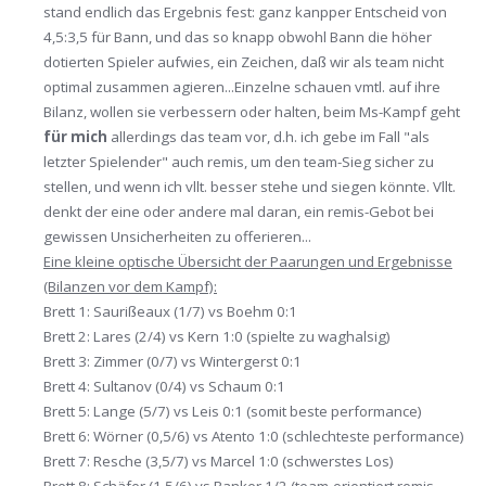
stand endlich das Ergebnis fest: ganz kanpper Entscheid von
4,5:3,5 für Bann, und das so knapp obwohl Bann die höher
dotierten Spieler aufwies, ein Zeichen, daß wir als team nicht
optimal zusammen agieren...Einzelne schauen vmtl. auf ihre
Bilanz, wollen sie verbessern oder halten, beim Ms-Kampf geht
für mich
allerdings das team vor, d.h. ich gebe im Fall "als
letzter Spielender" auch remis, um den team-Sieg sicher zu
stellen, und wenn ich vllt. besser stehe und siegen könnte. Vllt.
denkt der eine oder andere mal daran, ein remis-Gebot bei
gewissen Unsicherheiten zu offerieren...
Eine kleine optische Übersicht der Paarungen und Ergebnisse
(Bilanzen vor dem Kampf):
Brett 1: Saurißeaux (1/7) vs Boehm 0:1
Brett 2: Lares (2/4) vs Kern 1:0 (spielte zu waghalsig)
Brett 3: Zimmer (0/7) vs Wintergerst 0:1
Brett 4: Sultanov (0/4) vs Schaum 0:1
Brett 5: Lange (5/7) vs Leis 0:1 (somit beste performance)
Brett 6: Wörner (0,5/6) vs Atento 1:0 (schlechteste performance)
Brett 7: Resche (3,5/7) vs Marcel 1:0 (schwerstes Los)