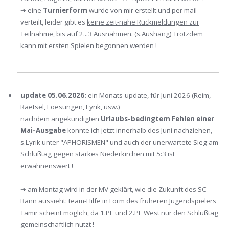
➔ eine
Turnierform
wurde von mir erstellt und per mail
verteilt, leider gibt es
keine zeit-nahe Rückmeldungen zur
Teilnahme
, bis auf 2...3 Ausnahmen. (s.Aushang) Trotzdem
kann mit ersten Spielen begonnen werden !
update 05.06.2026:
ein Monats-update, für Juni 2026 (Reim,
Raetsel, Loesungen, Lyrik, usw.)
nachdem angekündigten
Urlaubs-bedingtem Fehlen einer
Mai-Ausgabe
konnte ich jetzt innerhalb des Juni nachziehen,
s.Lyrik unter "APHORISMEN" und auch der unerwartete Sieg am
Schlußtag gegen starkes Niederkirchen mit 5:3 ist
erwähnenswert !
➔ am Montag wird in der MV geklärt, wie die Zukunft des SC
Bann aussieht: team-Hilfe in Form des früheren Jugendspielers
Tamir scheint möglich, da 1.PL und 2.PL West nur den Schlußtag
gemeinschaftlich nutzt !