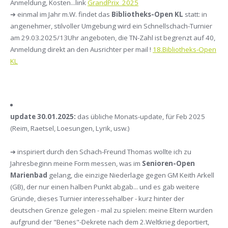
Anmeldung, Kosten...link
GrandPrix_2025
➔ einmal im Jahr m.W. findet das
Bibliotheks-Open KL
statt: in
angenehmer, stilvoller Umgebung wird ein Schnellschach-Turnier
am 29.03.2025/13Uhr angeboten, die TN-Zahl ist begrenzt auf 40,
Anmeldung direkt an den Ausrichter per mail !
18.Bibliotheks-Open
KL
update 30.01.2025:
das übliche Monats-update, für Feb 2025
(Reim, Raetsel, Loesungen, Lyrik, usw.)
➔ inspiriert durch den Schach-Freund Thomas wollte ich zu
Jahresbeginn meine Form messen, was im
Senioren-Open
Marienbad
gelang, die einzige Niederlage gegen GM Keith Arkell
(GB), der nur einen halben Punkt abgab... und es gab weitere
Gründe, dieses Turnier interessehalber - kurz hinter der
deutschen Grenze gelegen - mal zu spielen: meine Eltern wurden
aufgrund der "Benes"-Dekrete nach dem 2.Weltkrieg deportiert,