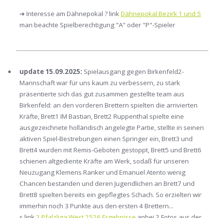
➔ Interesse am Dähnepokal ? link
Dähnepokal Bezirk 1 und 5
man beachte Spielberechtigung "A" oder "P"-Spieler
update 15.09.2025:
Spielausgang gegen Birkenfeld2-
Mannschaft war für uns kaum zu verbessern, zu stark
präsentierte sich das gut zusammen gestellte team aus
Birkenfeld: an den vorderen Brettern spielten die arrivierten
Kräfte, Brett1 IM Bastian, Brett2 Ruppenthal spielte eine
ausgezeichnete holländisch angelegte Partie, stellte in seinen
aktiven Spiel-Bestrebungen einen Springer ein, Brett3 und
Brett4 wurden mit Remis-Geboten gestoppt, Brett5 und Brett6
schienen altgediente Kräfte am Werk, sodaß für unseren
Neuzugang Klemens Ranker und Emanuel Atento wenig
Chancen bestanden und deren Jugendlichen an Brett7 und
Brett8 spielten bereits ein gepflegtes Schach. So erzielten wir
immerhin noch 3 Punkte aus den ersten 4 Brettern...
s.link
2.Pfalzliga West 2526 Ergebnisse
anbei 2 Fotos aus der