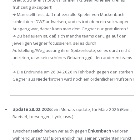
Brett 8: Schäfer (1,5/6) vs Ranker 1/2 (team-orientiert remis
frühzeitig akzeptiert)
➔ Man stellt fest, daß nahezu alle Spieler von Mackenbach
schlechtere DWZ aufweisen, und es trotzdem ein so knapper
Ausgang war, daher kann man dem Gegner nur gratulieren !
➔ Zu bedauern ist, daß sich manche teams der Liga auf den
jeweiligen Gegner focussieren, sei es durch
Aufstellung/Weglassung ihrer Spitzenleute, sei es durch nicht
antreten, usw. kein schönes Gebaren ggü. den anderen teams
!
➔ Die Endrunde am 26.04.2026 in Fehrbach gegen den starken
Gegner aus Niederkirchen wird noch ein ordentlicher Prüfstein !
update 28.02.2026:
ein Monats-update, für März 2026 (Reim,
Raetsel, Loesungen, Lyrik, usw.)
zwischenzeitlich haben wir auch gegen
Enkenbach
verloren,
während unser Msf Björn endlich mal seinen verdienten Punkt