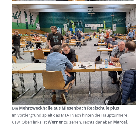
Die
Mehrzweckhalle aus Miesenbach Realschule plus
Im Vordergrund spielt das MTA ! Nach hinten die Hauptturniere,
usw. Oben links ist
Werner
zu sehen. rechts daneben
Marcel
.