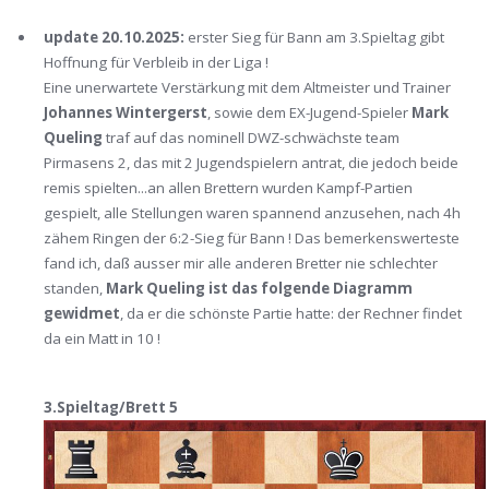
update 20.10.2025:
erster Sieg für Bann am 3.Spieltag gibt
Hoffnung für Verbleib in der Liga !
Eine unerwartete Verstärkung mit dem Altmeister und Trainer
Johannes Wintergerst
, sowie dem EX-Jugend-Spieler
Mark
Queling
traf auf das nominell DWZ-schwächste team
Pirmasens 2, das mit 2 Jugendspielern antrat, die jedoch beide
remis spielten...an allen Brettern wurden Kampf-Partien
gespielt, alle Stellungen waren spannend anzusehen, nach 4h
zähem Ringen der 6:2-Sieg für Bann ! Das bemerkenswerteste
fand ich, daß ausser mir alle anderen Bretter nie schlechter
standen,
Mark Queling ist das folgende Diagramm
gewidmet
, da er die schönste Partie hatte: der Rechner findet
da ein Matt in 10 !
3.Spieltag/Brett 5