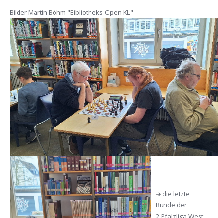
Bilder Martin Böhm "Bibliotheks-Open KL"
➔ die letzte
Runde der
2.Pfalzliga West