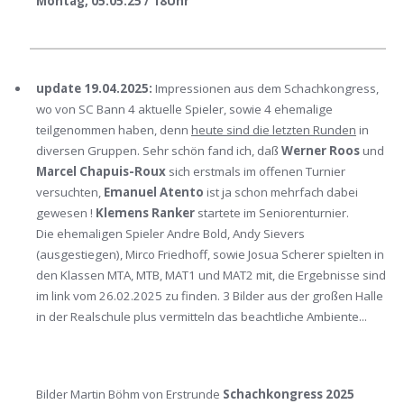
Montag, 05.05.25 / 18Uhr
update 19.04.2025:
Impressionen aus dem Schachkongress,
wo von SC Bann 4 aktuelle Spieler, sowie 4 ehemalige
teilgenommen haben, denn
heute sind die letzten Runden
in
diversen Gruppen. Sehr schön fand ich, daß
Werner Roos
und
Marcel Chapuis-Roux
sich erstmals im offenen Turnier
versuchten,
Emanuel Atento
ist ja schon mehrfach dabei
gewesen !
Klemens Ranker
startete im Seniorenturnier.
Die ehemaligen Spieler Andre Bold, Andy Sievers
(ausgestiegen), Mirco Friedhoff, sowie Josua Scherer spielten in
den Klassen MTA, MTB, MAT1 und MAT2 mit, die Ergebnisse sind
im link vom 26.02.2025 zu finden. 3 Bilder aus der großen Halle
in der Realschule plus vermitteln das beachtliche Ambiente...
Bilder Martin Böhm von Erstrunde
Schachkongress 2025