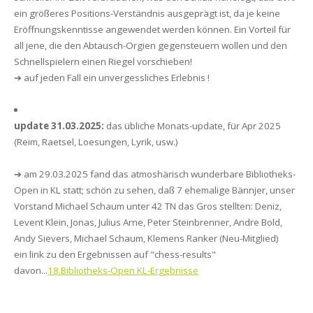
ein größeres Positions-Verständnis ausgeprägt ist, da je keine
Eröffnungskenntisse angewendet werden können. Ein Vorteil für
all jene, die den Abtausch-Orgien gegensteuern wollen und den
Schnellspielern einen Riegel vorschieben!
➔ auf jeden Fall ein unvergessliches Erlebnis !
update 31.03.2025:
das übliche Monats-update, für Apr 2025
(Reim, Raetsel, Loesungen, Lyrik, usw.)
➔ am 29.03.2025 fand das atmoshärisch wunderbare Bibliotheks-
Open in KL statt; schön zu sehen, daß 7 ehemalige Bännjer, unser
Vorstand Michael Schaum unter 42 TN das Gros stellten: Deniz,
Levent Klein, Jonas, Julius Arne, Peter Steinbrenner, Andre Bold,
Andy Sievers, Michael Schaum, Klemens Ranker (Neu-Mitglied)
ein link zu den Ergebnissen auf "chess-results"
davon...
18.Bibliotheks-Open KL-Ergebnisse