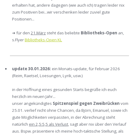
erhalten hat, andere dagegen (wie auch ich) tragen leider nix
zum Positiven bei...wir verschenken leider zuviel gute
Positionen...
➔ für den
21.März
steht das beliebte
Bibliotheks-Open
an,
s.Flyer
Bibliotheks-Open KL
update 30.01.2026:
ein Monats-update, für Februar 2026
(Reim, Raetsel, Loesungen, Lyrik, usw.)
in der Hoffnung eines gesunden Starts begrüße ich euch
herzlich im neuen Jahr...
unser angekündigtes
Spitzenspiel gegen Zweibrücken
vom
25.01. verlief nicht ohne Chancen, da Björn, Emanuel, sowie ich
gute Möglichkeiten verpassten, in der Abrechnung steht
natürlich
ein 2,5:5,5 als Verlust
, sagt aber nix über den Verlauf
aus. Bspw. präsentiere ich meine hoch-taktische Stellung, als