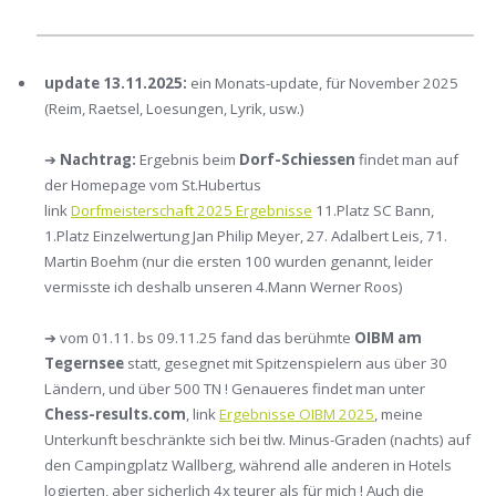
update 13.11.2025:
ein Monats-update, für November 2025
(Reim, Raetsel, Loesungen, Lyrik, usw.)
➔
Nachtrag:
Ergebnis beim
Dorf-Schiessen
findet man auf
der Homepage vom St.Hubertus
link
Dorfmeisterschaft 2025 Ergebnisse
11.Platz SC Bann,
1.Platz Einzelwertung Jan Philip Meyer, 27. Adalbert Leis, 71.
Martin Boehm (nur die ersten 100 wurden genannt, leider
vermisste ich deshalb unseren 4.Mann Werner Roos)
➔ vom 01.11. bs 09.11.25 fand das berühmte
OIBM am
Tegernsee
statt, gesegnet mit Spitzenspielern aus über 30
Ländern, und über 500 TN ! Genaueres findet man unter
Chess-results.com
, link
Ergebnisse OIBM 2025
, meine
Unterkunft beschränkte sich bei tlw. Minus-Graden (nachts) auf
den Campingplatz Wallberg, während alle anderen in Hotels
logierten, aber sicherlich 4x teurer als für mich ! Auch die