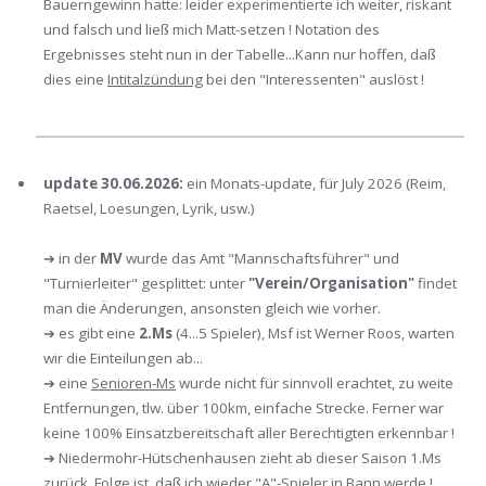
Bauerngewinn hatte: leider experimentierte ich weiter, riskant
und falsch und ließ mich Matt-setzen ! Notation des
Ergebnisses steht nun in der Tabelle...Kann nur hoffen, daß
dies eine
Intitalzündung
bei den "Interessenten" auslöst !
update 30.06.2026:
ein Monats-update, für July 2026 (Reim,
Raetsel, Loesungen, Lyrik, usw.)
➔ in der
MV
wurde das Amt "Mannschaftsführer" und
"Turnierleiter" gesplittet: unter
"Verein/Organisation"
findet
man die Änderungen, ansonsten gleich wie vorher.
➔ es gibt eine
2.Ms
(4...5 Spieler), Msf ist Werner Roos, warten
wir die Einteilungen ab...
➔ eine
Senioren-Ms
wurde nicht für sinnvoll erachtet, zu weite
Entfernungen, tlw. über 100km, einfache Strecke. Ferner war
keine 100% Einsatzbereitschaft aller Berechtigten erkennbar !
➔ Niedermohr-Hütschenhausen zieht ab dieser Saison 1.Ms
zurück, Folge ist, daß ich wieder
"A"-Spieler in Bann
werde !