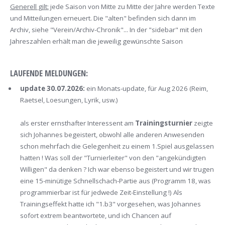
Generell gilt:
jede Saison von Mitte zu Mitte der Jahre werden Texte
und Mitteilungen erneuert. Die "alten" befinden sich dann im
Archiv, siehe "Verein/Archiv-Chronik"... In der "sidebar" mit den
Jahreszahlen erhält man die jeweilig gewünschte Saison
LAUFENDE MELDUNGEN:
update 30.07.2026:
ein Monats-update, für Aug 2026 (Reim,
Raetsel, Loesungen, Lyrik, usw.)
als erster ernsthafter Interessent am
Trainingsturnier
zeigte
sich Johannes begeistert, obwohl alle anderen Anwesenden
schon mehrfach die Gelegenheit zu einem 1.Spiel ausgelassen
hatten ! Was soll der "Turnierleiter" von den "angekündigten
Willigen" da denken ? Ich war ebenso begeistert und wir trugen
eine 15-minütige Schnellschach-Partie aus (Programm 18, was
programmierbar ist für jedwede Zeit-Einstellung !) Als
Trainingseffekt hatte ich "1.b3" vorgesehen, was Johannes
sofort extrem beantwortete, und ich Chancen auf