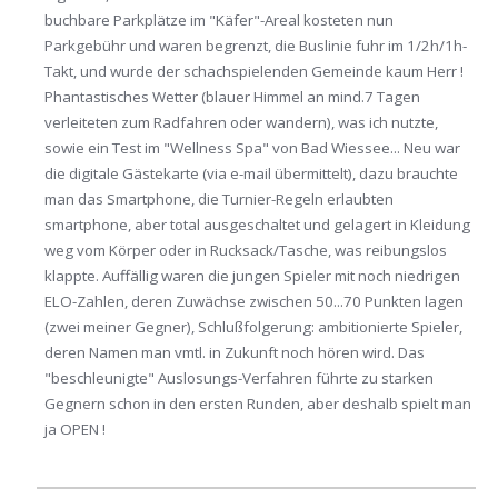
buchbare Parkplätze im "Käfer"-Areal kosteten nun
Parkgebühr und waren begrenzt, die Buslinie fuhr im 1/2h/1h-
Takt, und wurde der schachspielenden Gemeinde kaum Herr !
Phantastisches Wetter (blauer Himmel an mind.7 Tagen
verleiteten zum Radfahren oder wandern), was ich nutzte,
sowie ein Test im "Wellness Spa" von Bad Wiessee... Neu war
die digitale Gästekarte (via e-mail übermittelt), dazu brauchte
man das Smartphone, die Turnier-Regeln erlaubten
smartphone, aber total ausgeschaltet und gelagert in Kleidung
weg vom Körper oder in Rucksack/Tasche, was reibungslos
klappte. Auffällig waren die jungen Spieler mit noch niedrigen
ELO-Zahlen, deren Zuwächse zwischen 50...70 Punkten lagen
(zwei meiner Gegner), Schlußfolgerung: ambitionierte Spieler,
deren Namen man vmtl. in Zukunft noch hören wird. Das
"beschleunigte" Auslosungs-Verfahren führte zu starken
Gegnern schon in den ersten Runden, aber deshalb spielt man
ja OPEN !